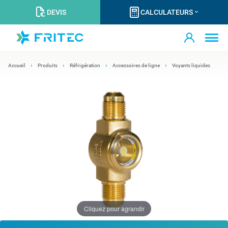
DEVIS
CALCULATEURS
Accueil
Produits
Réfrigération
Accessoires de ligne
Voyants liquides
Cliquez pour agrandir