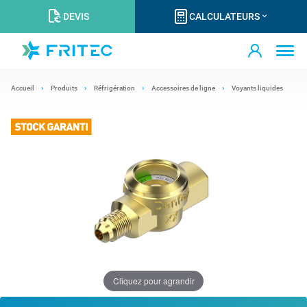
DEVIS
CALCULATEURS
Accueil
Produits
Réfrigération
Accessoires de ligne
Voyants liquides
Cliquez pour agrandir