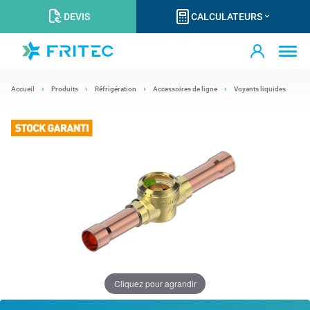
DEVIS
CALCULATEURS
Accueil
Produits
Réfrigération
Accessoires de ligne
Voyants liquides
Cliquez pour agrandir