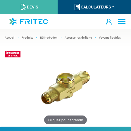
DEVIS
CALCULATEURS
Accueil
Produits
Réfrigération
Accessoires de ligne
Voyants liquides
Cliquez pour agrandir