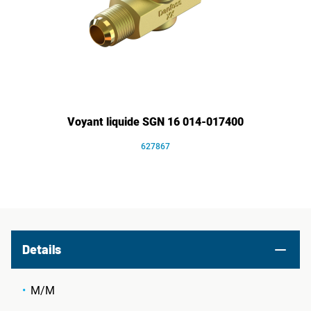
Voyant liquide SGN 16 014-017400
627867
Details
M/M