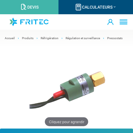
DEVIS
CALCULATEURS
Accueil
Produits
Réfrigération
Régulation et surveillance
Pressostats
Cliquez pour agrandir