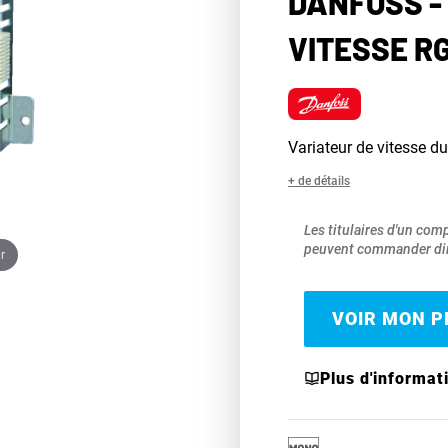
DANFOSS -
VITESSE R
Variateur de vitesse d
+ de détails
Les titulaires d'un com
peuvent commander dir
r
VOIR MON PR
Plus d'informat