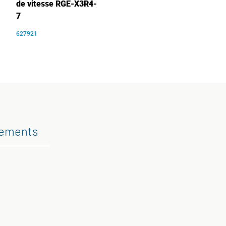
de vitesse RGE-X3R4-
7
627921
gements