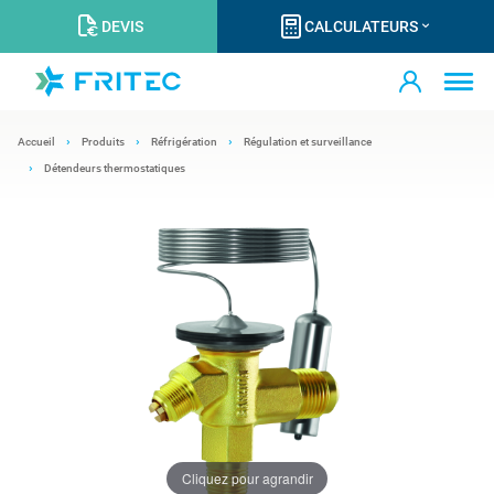
DEVIS
CALCULATEURS
Accueil
Produits
Réfrigération
Régulation et surveillance
Détendeurs thermostatiques
Cliquez pour agrandir