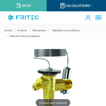
DEVIS
CALCULATEURS
Accueil
Produits
Réfrigération
Régulation et surveillance
Détendeurs thermostatiques
Cliquez pour agrandir