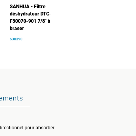
SANHUA - Filtre
déshydrateur DTG-
F30070-901 7/8" à
braser
630390
gements
idirectionnel pour absorber