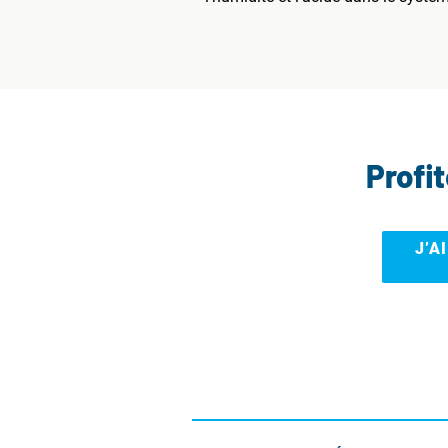
Profi
J’A