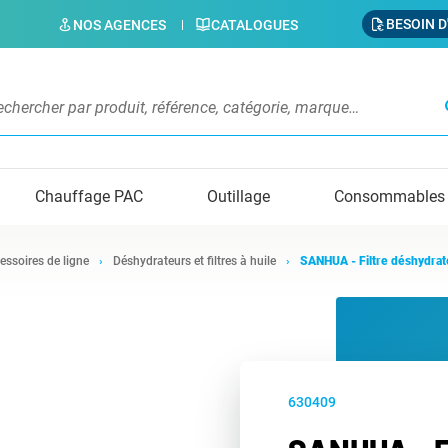
BESOIN D
NOS AGENCES
CATALOGUES
s
Chauffage PAC
Outillage
Consommables
essoires de ligne
Déshydrateurs et filtres à huile
SANHUA - Filtre déshydra
630409