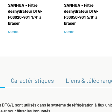
SANHUA - Filtre
SANHUA - Filtre
déshydrateur DTG-
déshydrateur DTG-
F08020-901 1/4" à
F30050-901 5/8" à
braser
braser
630388
630389
Caractéristiques
Liens & téléchar
ie DTG/L sont utilisés dans le système de réfrigération à flux un
e et pour filtrer les impuretés.