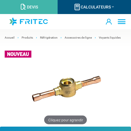
DEVIS
CALCULATEURS
Accueil
Produits
Réfrigération
Accessoires de ligne
Voyants liquides
Cliquez pour agrandir