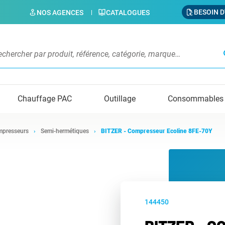
BESOIN D
NOS AGENCES
CATALOGUES
s
Chauffage PAC
Outillage
Consommables
presseurs
Semi-hermétiques
BITZER - Compresseur Ecoline 8FE-70Y
144450