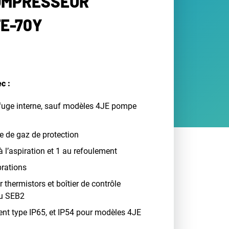
COMPRESSEUR
FE-70Y
c :
ifuge interne, sauf modèles 4JE pompe
e de gaz de protection
 l’aspiration et 1 au refoulement
brations
 thermistors et boîtier de contrôle
ou SEB2
ent type IP65, et IP54 pour modèles 4JE