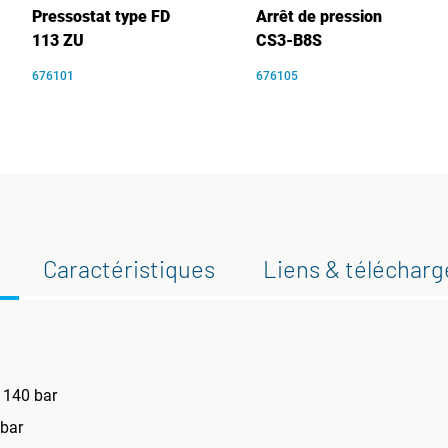
Pressostat type FD
Arrêt de pression
113 ZU
CS3-B8S
676101
676105
Caractéristiques
Liens & téléchar
 140 bar
 bar