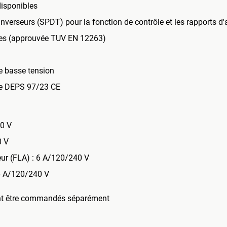
isponibles
inverseurs (SPDT) pour la fonction de contrôle et les rapports d'
cles (approuvée TUV EN 12263)
e basse tension
ve DEPS 97/23 CE
30 V
0 V
eur (FLA) : 6 A/120/240 V
36 A/120/240 V
ent être commandés séparément