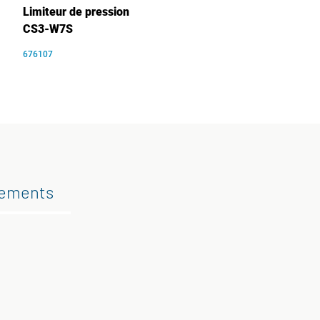
Limiteur de pression
CS3-W7S
676107
gements