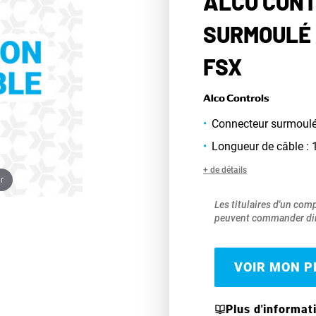
ALCO CONT
SURMOULÉ 
FSX
Connecteur surmoulé 
Longueur de câble : 
+ de détails
r
Les titulaires d'un com
peuvent commander dir
VOIR MON PR
Plus d'informat