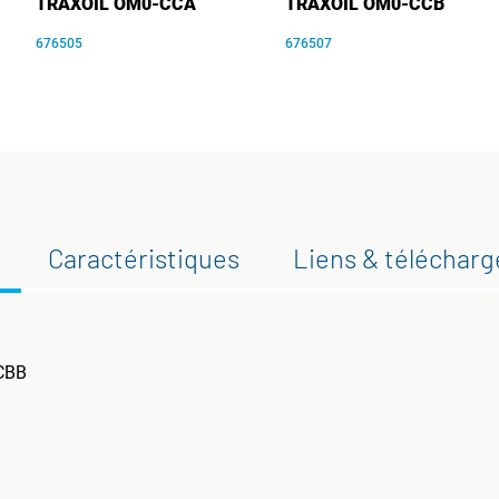
TRAXOIL OM0-CCA
TRAXOIL OM0-CCB
676505
676507
Caractéristiques
Liens & téléchar
CBB