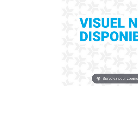
Survolez pour zoome