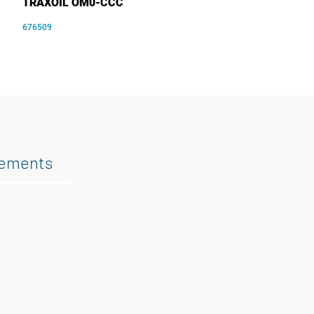
TRAXOIL OM0-CCC
676509
gements