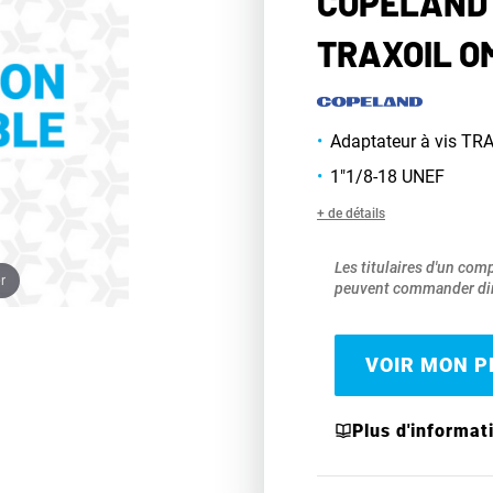
COPELAND 
TRAXOIL O
Adaptateur à vis T
1"1/8-18 UNEF
+ de détails
Les titulaires d'un com
r
peuvent commander dir
VOIR MON PR
Plus d'informat