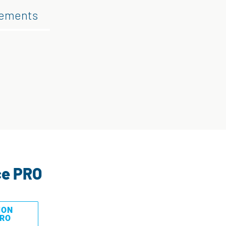
gements
ce PRO
MON
PRO