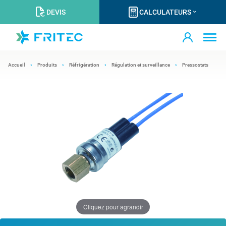
DEVIS
CALCULATEURS
Accueil
Produits
Réfrigération
Régulation et surveillance
Pressostats
Cliquez pour agrandir