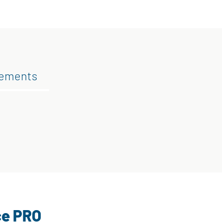
gements
ce PRO