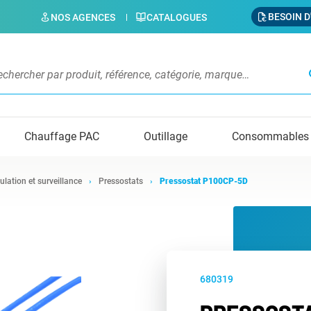
BESOIN D
NOS AGENCES
CATALOGUES
s
Chauffage PAC
Outillage
Consommables
ulation et surveillance
Pressostats
Pressostat P100CP-5D
680319