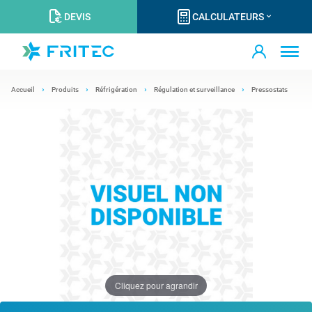
DEVIS
CALCULATEURS
Accueil
Produits
Réfrigération
Régulation et surveillance
Pressostats
Cliquez pour agrandir