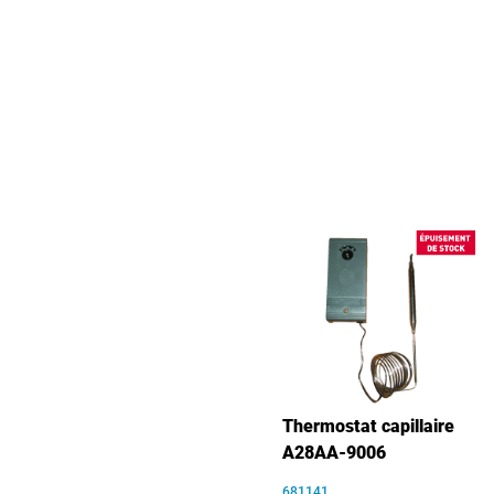
Thermostat capillaire
A28AA-9006
681141