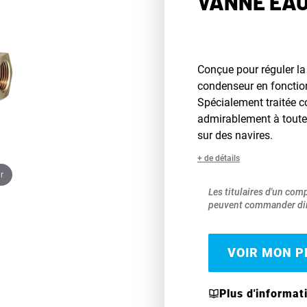
VANNE EAU
Conçue pour réguler la 
condenseur en fonction
Spécialement traitée co
admirablement à toute
sur des navires.
+ de détails
r
Les titulaires d'un com
peuvent commander dir
VOIR MON PR
Plus d'informat