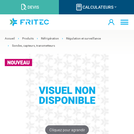
DEVIS
CALCULATEURS
Accueil
Produits
Réfrigération
Régulation et surveillance
Sondes, capteurs, transmetteurs
Cliquez pour agrandir