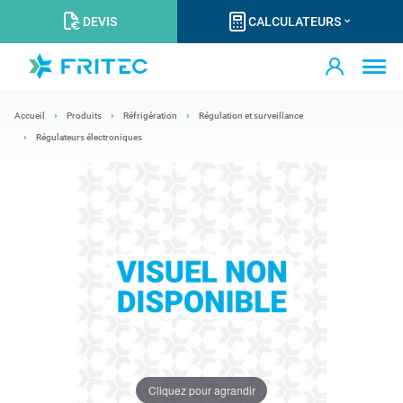
DEVIS
CALCULATEURS
Accueil
Produits
Réfrigération
Régulation et surveillance
Régulateurs électroniques
Cliquez pour agrandir