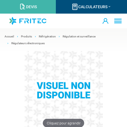
DEVIS
CALCULATEURS
Accueil
Produits
Réfrigération
Régulation et surveillance
Régulateurs électroniques
Cliquez pour agrandir