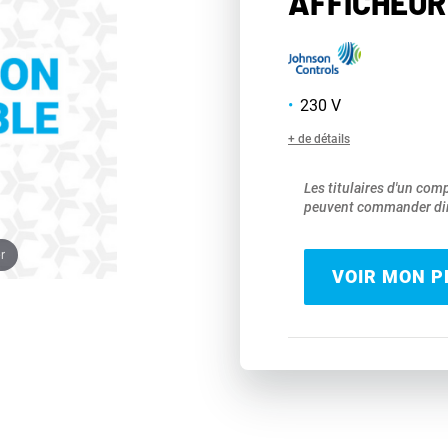
AFFICHEU
230 V
+ de détails
Les titulaires d'un com
peuvent commander dir
r
VOIR MON PR