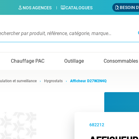
BESOIN D
NOS AGENCES
CATALOGUES
s
Chauffage PAC
Outillage
Consommables
ulation et surveillance
Hygrostats
Afficheur D27W2N4Q
682212