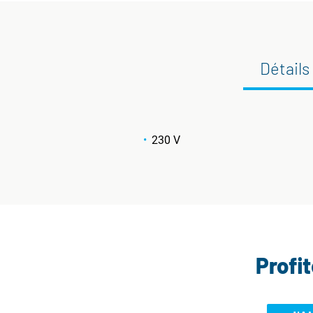
Détails
230 V
Profi