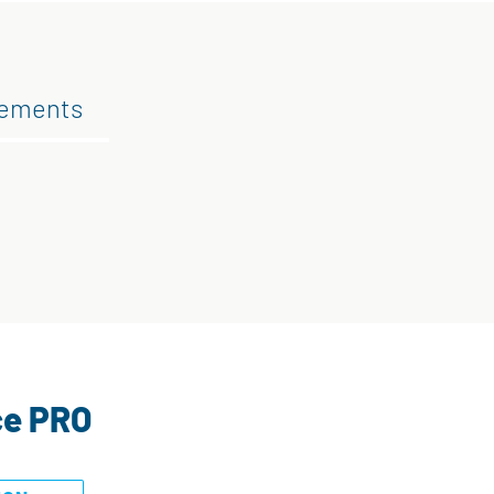
gements
ce PRO