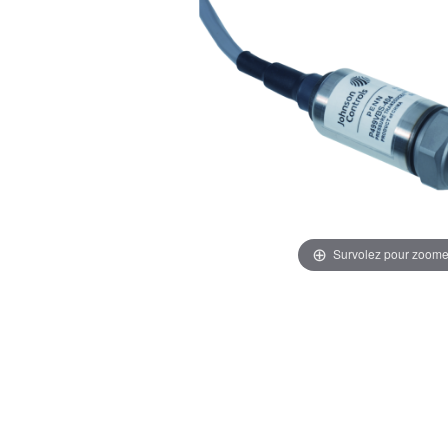
Survolez pour zoome