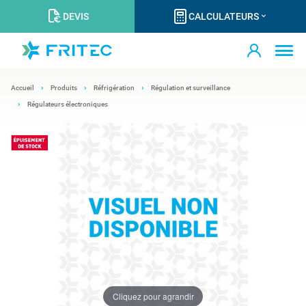
DEVIS
CALCULATEURS
Accueil
Produits
Réfrigération
Régulation et surveillance
Régulateurs électroniques
Cliquez pour agrandir