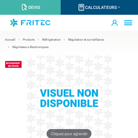
DEVIS
CALCULATEURS
Accueil
Produits
Réfrigération
Régulation et surveillance
Régulateurs électroniques
Cliquez pour agrandir