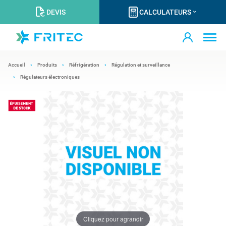
DEVIS
CALCULATEURS
Accueil
Produits
Réfrigération
Régulation et surveillance
Régulateurs électroniques
Cliquez pour agrandir