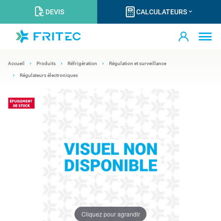
DEVIS
CALCULATEURS
Accueil
Produits
Réfrigération
Régulation et surveillance
Régulateurs électroniques
Cliquez pour agrandir