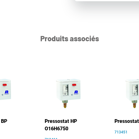
Produits associés
 BP
Pressostat HP
Pressosta
O16H6750
713451