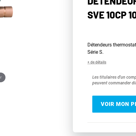
DÉTENDEUR
SVE 10CP 1
Détendeurs thermostati
Série S.
+ de détails
r
Les titulaires d'un com
peuvent commander dir
VOIR MON PR