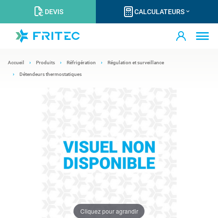
DEVIS
CALCULATEURS
Accueil
Produits
Réfrigération
Régulation et surveillance
Détendeurs thermostatiques
Cliquez pour agrandir