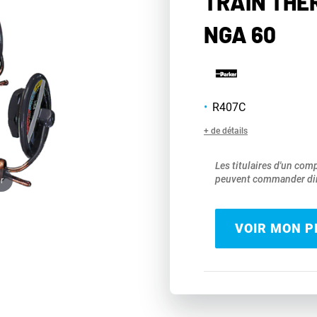
TRAIN THE
NGA 60
R407C
+ de détails
Les titulaires d'un com
peuvent commander dir
r
VOIR MON PR