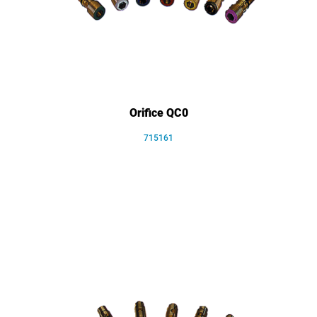
Orifice QC0
715161