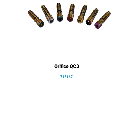
Orifice QC3
715167