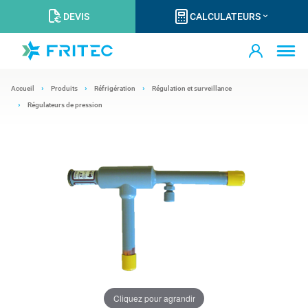
DEVIS
CALCULATEURS
Accueil
Produits
Réfrigération
Régulation et surveillance
Régulateurs de pression
Cliquez pour agrandir