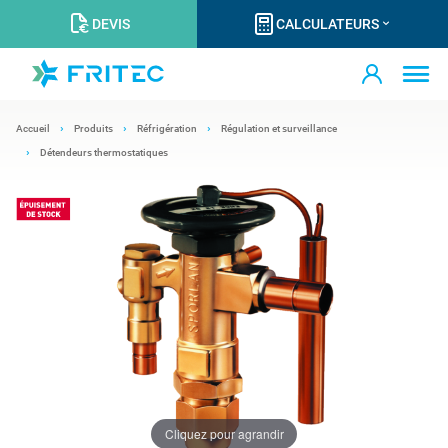
DEVIS
CALCULATEURS
Accueil
Produits
Réfrigération
Régulation et surveillance
Détendeurs thermostatiques
Cliquez pour agrandir