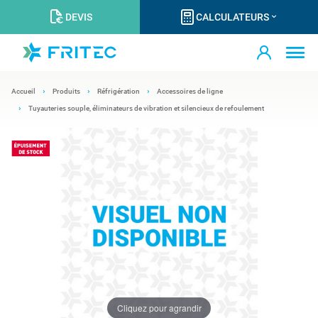
DEVIS
CALCULATEURS
Accueil
Produits
Réfrigération
Accessoires de ligne
Tuyauteries souple, éliminateurs de vibration et silencieux de refoulement
Cliquez pour agrandir