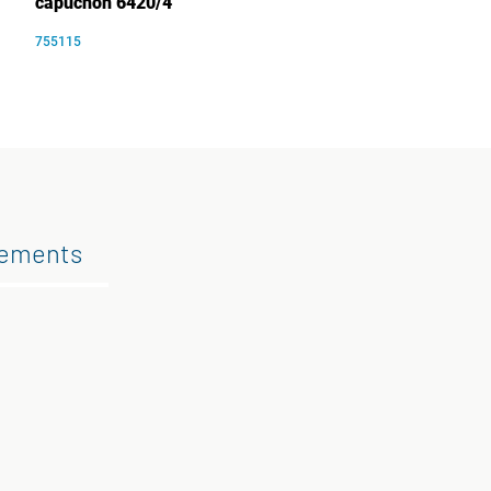
capuchon 6420/4
755115
gements