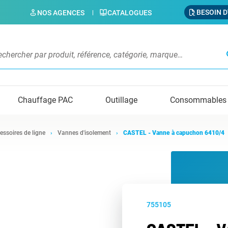
BESOIN D
NOS AGENCES
CATALOGUES
s
Chauffage PAC
Outillage
Consommables
essoires de ligne
Vannes d'isolement
CASTEL - Vanne à capuchon 6410/4
755105