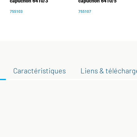
capuchon 6410/3
capuchon 6410/5
755103
755107
Caractéristiques
Liens & téléchar