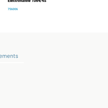
Électrovanne 1064/4S
756006
gements