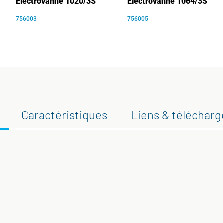
Électrovanne 1020/3S
Électrovanne 1064/3S
756003
756005
Caractéristiques
Liens & téléchar