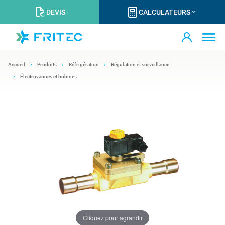
DEVIS
CALCULATEURS
Accueil
Produits
Réfrigération
Régulation et surveillance
Électrovannes et bobines
Cliquez pour agrandir