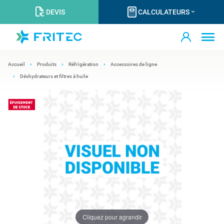
DEVIS
CALCULATEURS
Accueil
Produits
Réfrigération
Accessoires de ligne
Déshydrateurs et filtres à huile
Cliquez pour agrandir