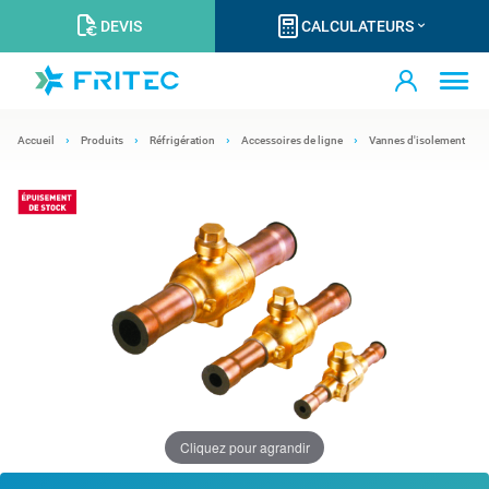
DEVIS
CALCULATEURS
Accueil
Produits
Réfrigération
Accessoires de ligne
Vannes d'isolement
Cliquez pour agrandir