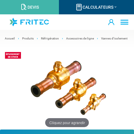
DEVIS
CALCULATEURS
Accueil
Produits
Réfrigération
Accessoires de ligne
Vannes d'isolement
Cliquez pour agrandir