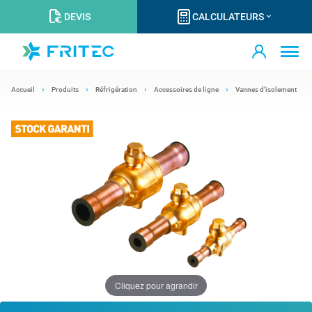
DEVIS
CALCULATEURS
Accueil
Produits
Réfrigération
Accessoires de ligne
Vannes d'isolement
Cliquez pour agrandir