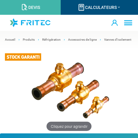
DEVIS
CALCULATEURS
Accueil
Produits
Réfrigération
Accessoires de ligne
Vannes d'isolement
Cliquez pour agrandir