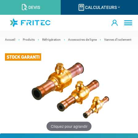
DEVIS
CALCULATEURS
Accueil
Produits
Réfrigération
Accessoires de ligne
Vannes d'isolement
Cliquez pour agrandir