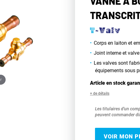
VANNE À B
TRANSCRIT
Corps en laiton et e
Joint interne et valv
Les valves sont fabr
équipements sous p
r
Article en stock garan
+ de détails
Les titulaires d'un com
peuvent commander dir
VOIR MON PR