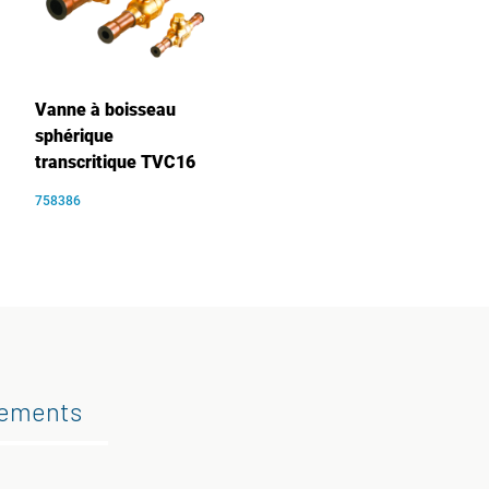
Vanne à boisseau
sphérique
transcritique TVC16
758386
gements