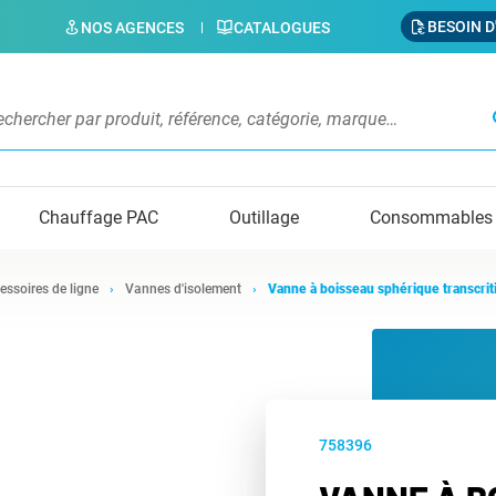
BESOIN D
NOS AGENCES
CATALOGUES
s
Chauffage PAC
Outillage
Consommables
essoires de ligne
Vannes d'isolement
Vanne à boisseau sphérique transcri
758396