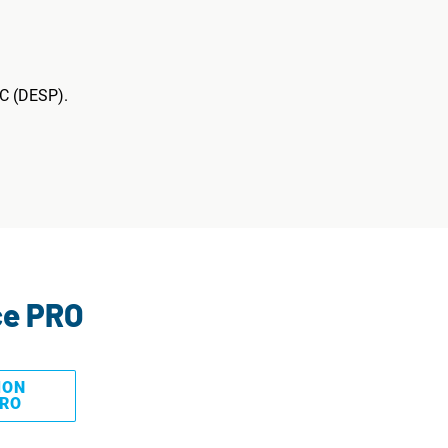
EC (DESP).
ce PRO
MON
PRO