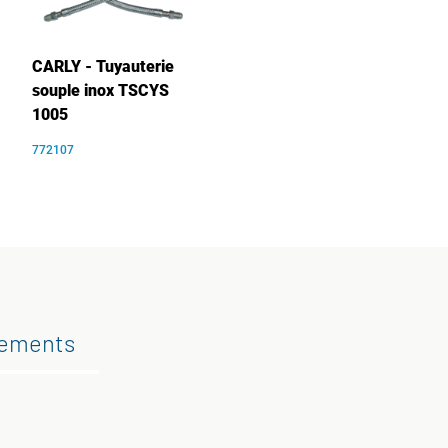
CARLY - Tuyauterie
souple inox TSCYS
1005
772107
gements