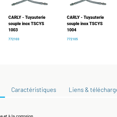
CARLY - Tuyauterie
CARLY - Tuyauterie
souple inox TSCYS
souple inox TSCYS
1003
1004
772103
772105
Caractéristiques
Liens & téléchar
 et à la corrosion