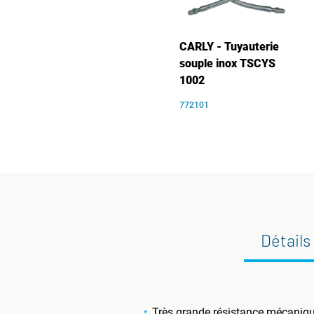
CARLY - Tuyauterie
souple inox TSCYS
1002
772101
Détails
Très grande résistance mécanique