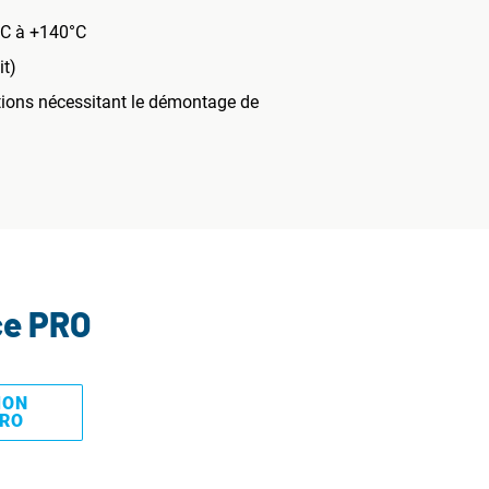
°C à +140°C
it)
ations nécessitant le démontage de
ce PRO
MON
PRO