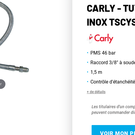
CARLY - T
INOX TSCYS
PMS 46 bar
Raccord 3/8" à soud
1,5 m
Contrôle d'étanchéité
r
+ de détails
Les titulaires d'un com
peuvent commander dir
VOIR MON PR