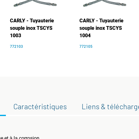
CARLY - Tuyauterie
CARLY - Tuyauterie
souple inox TSCYS
souple inox TSCYS
1003
1004
772103
772105
Caractéristiques
Liens & téléchar
 et à la corrosion