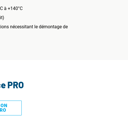
°C à +140°C
it)
ations nécessitant le démontage de
ce PRO
MON
PRO