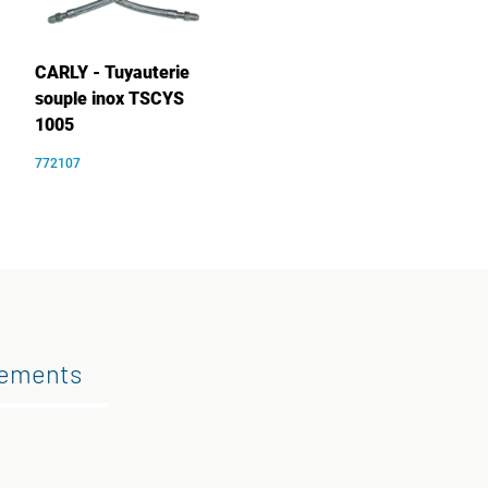
CARLY - Tuyauterie
souple inox TSCYS
1005
772107
gements