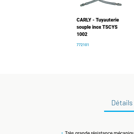
CARLY - Tuyauterie
souple inox TSCYS
1002
772101
Détails
Très grande résistance mécanique