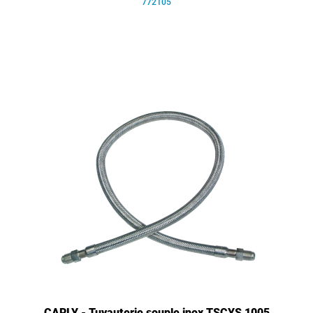
772105
CARLY - Tuyauterie souple inox TSCYS 1005