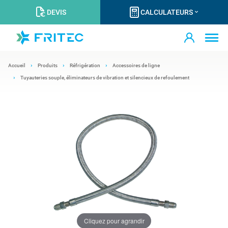
DEVIS
CALCULATEURS
Accueil
Produits
Réfrigération
Accessoires de ligne
Tuyauteries souple, éliminateurs de vibration et silencieux de refoulement
Cliquez pour agrandir